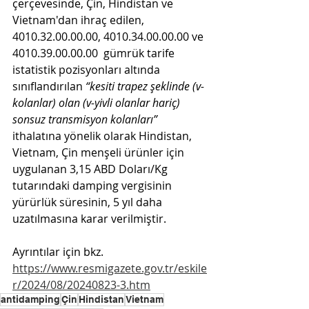
çerçevesinde, Çin, Hindistan ve 
Vietnam'dan ihraç edilen, 
4010.32.00.00.00, 4010.34.00.00.00 ve 
4010.39.00.00.00 
 gümrük tarife 
istatistik pozisyonları altında 
sınıflandırılan
“kesiti trapez şeklinde (v-
kolanlar) olan (v-yivli olanlar hariç) 
sonsuz transmisyon kolanları” 
ithalatına yönelik olarak Hindistan, 
Vietnam, Çin menşeli ürünler için 
uygulanan 3,15 ABD Doları/Kg 
tutarındaki damping vergisinin 
yürürlük süresinin, 5 yıl daha 
uzatılmasına karar verilmiştir. 
Ayrıntılar için bkz. 
https://www.resmigazete.gov.tr/eskile
r/2024/08/20240823-3.htm
antidamping
Çin
Hindistan
Vietnam