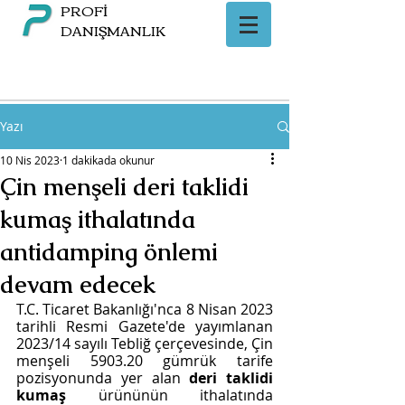
PROFİ
DANIŞMANLIK
Yazı
10 Nis 2023
1 dakikada okunur
Çin menşeli deri taklidi
kumaş ithalatında
antidamping önlemi
devam edecek
T.C. Ticaret Bakanlığı'nca 8 Nisan 2023 
tarihli Resmi Gazete'de yayımlanan 
2023/14 sayılı Tebliğ çerçevesinde, Çin 
menşeli 5903.20 gümrük tarife 
pozisyonunda yer alan 
deri taklidi 
kumaş
 ürününün ithalatında 