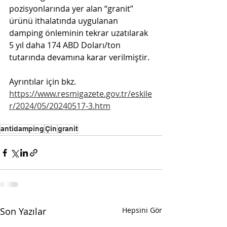
pozisyonlarında yer alan 
“
granit
”
ürünü ithalatında uygulanan 
damping önleminin tekrar uzatılarak 
5 yıl daha 174 ABD Doları/ton 
tutarında devamına karar verilmiştir.
Ayrıntılar için bkz. 
https://www.resmigazete.gov.tr/eskile
r/2024/05/20240517-3.htm
antidamping
Çin
granit
Son Yazılar
Hepsini Gör