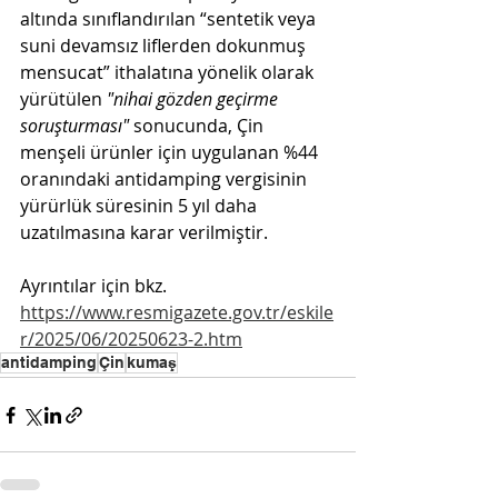
altında sınıflandırılan 
“sentetik veya 
suni devamsız liflerden dokunmuş 
mensucat”
 ithalatına yönelik olarak 
yürütülen 
"nihai gözden geçirme 
soruşturması" 
sonucunda, Çin 
menşeli ürünler için uygulanan %44 
oranındaki antidamping vergisinin 
yürürlük süresinin 5 yıl daha 
uzatılmasına karar verilmiştir. 
Ayrıntılar için bkz. 
https://www.resmigazete.gov.tr/eskile
r/2025/06/20250623-2.htm
antidamping
Çin
kumaş