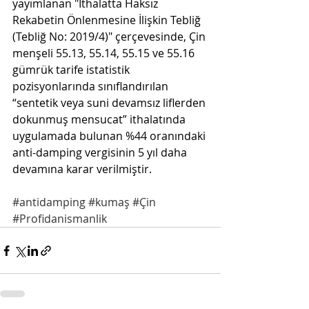
yayımlanan "İthalatta Haksız 
Rekabetin Önlenmesine İlişkin Tebliğ 
(Tebliğ No: 2019/4)" çerçevesinde, Çin 
menşeli 55.13, 55.14, 55.15 ve 55.16  
gümrük tarife istatistik 
pozisyonlarında sınıflandırılan 
“sentetik veya suni devamsız liflerden 
dokunmuş mensucat” ithalatında 
uygulamada bulunan %44 oranındaki 
anti-damping vergisinin 5 yıl daha 
devamına karar verilmiştir.
#antidamping
#kumaş
#Çin
#Profidanismanlik