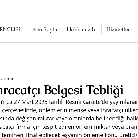
ENGLISH
Ana Sayfa
Hakkımızda
Hizmetler
 okunur
hracatçı Belgesi Tebliği
ğı'nca 27 Mart 2025 tarihli Resmi Gazete'de yayımlanan
i çerçevesinde, 
önlemlerin menşe veya ihracatçı ülked
asında değişen miktar veya oranlarda belirlendiği halle
ihracatçı firma için tespit edilen önlem miktar veya ora
i teminen, ithal edilecek eşyanın önleme konu üretici/