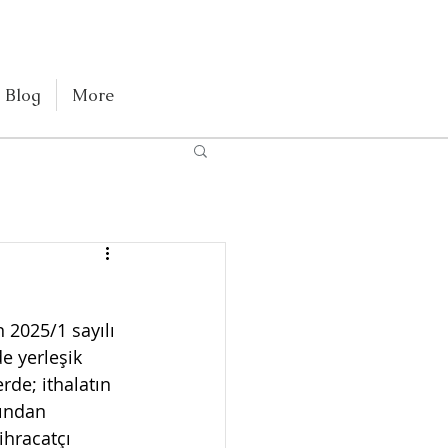
Blog
More
 2025/1 sayılı 
e yerleşik 
rde; ithalatın 
nından 
ihracatçı 