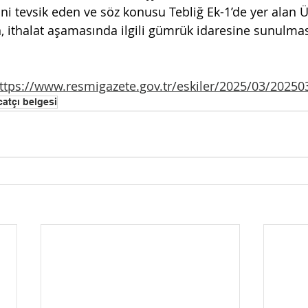
ini tevsik eden ve söz konusu Tebliğ Ek-1’de yer alan Ü
n, ithalat aşamasında ilgili gümrük idaresine sunul
mas
ttps://www.resmigazete.gov.tr/eskiler/2025/03/2025
catçı belgesi