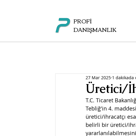
PROFİ
DANIŞMANLIK
27 Mar 2025
1 dakikada
Üretici/İ
T.C. Ticaret Bakanlı
Tebliğ'in 4. maddes
üretici/ihracatçı es
belirli bir üretici/
yararlanılabilmesin