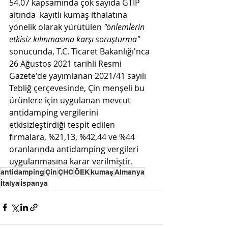
54.07 kapsamında çok sayıda GTİP 
altında  kayıtlı kumaş ithalatına 
yönelik olarak yürütülen 
"önlemlerin 
etkisiz kılınmasına karşı soruşturma" 
sonucunda, T.C. Ticaret Bakanlığı'nca 
26 Ağustos 2021 tarihli Resmi 
Gazete'de yayımlanan 2021/41 sayılı 
Tebliğ çerçevesinde, Çin menşeli bu 
ürünlere için uygulanan mevcut 
antidamping vergilerini 
etkisizleştirdiği tespit edilen 
firmalara, %21,13, %42,44 ve %44 
oranlarında antidamping vergileri 
uygulanmasına karar verilmiştir.
antidamping
Çin
ÇHC
ÖEK
kumaş
Almanya
İtalya
İspanya