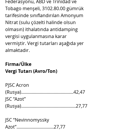
Federasyonu, ABD ve Trinidad ve 
Tobago menşeli, 3102.80.00 gümrük 
tarifesinde sınıflandırılan Amonyum 
Nitrat (sulu çözelti halinde olsun 
olmasın) ithalatında antidamping 
vergisi uygulanmasına karar 
vermiştir. Vergi tutarları aşağıda yer 
almaktadır.
Firma/Ülke                                           
Vergi Tutarı (Avro/Ton)                          
PJSC Acron 
(Rusya).............................................42,47
JSC “Azot” 
(Rusya)...............................................27,77
JSC “Nevinnomyssky 
Azot”................................27,77 