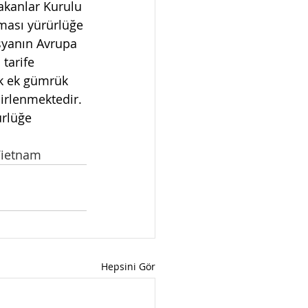
akanlar Kurulu 
ması yürürlüğe 
şyanın Avrupa 
tarife 
ek ek gümrük 
lirlenmektedir. 
ürlüğe 
ietnam
Hepsini Gör