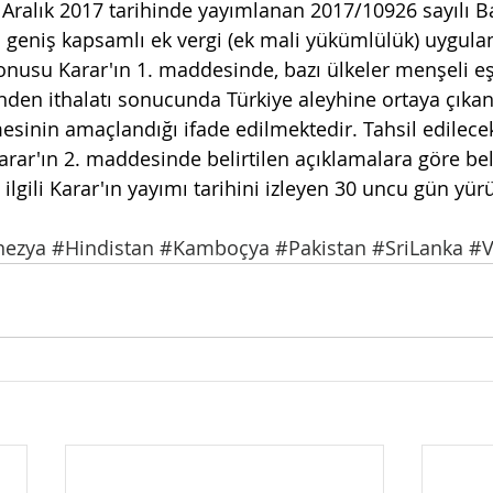
Aralık 2017 tarihinde yayımlanan 2017/10926 sayılı B
 geniş kapsamlı ek vergi (ek mali yükümlülük) uygula
nusu Karar'ın 1. maddesinde, bazı ülkeler menşeli e
rinden ithalatı sonucunda Türkiye aleyhine ortaya çıkan 
lmesinin amaçlandığı ifade edilmektedir. Tahsil edilec
Karar'ın 2. maddesinde belirtilen açıklamalara göre be
 ilgili Karar'ın yayımı tarihini izleyen 30 uncu gün yür
nezya
#Hindistan
#Kamboçya
#Pakistan
#SriLanka
#V