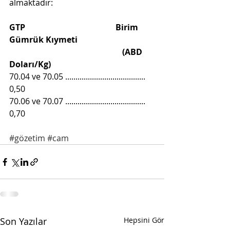
almaktadır:
GTP                                            Birim 
Gümrük Kıymeti
                                                       (ABD 
Doları/Kg)
70.04 ve 70.05 ....................................... 
0,50
70.06 ve 70.07 ....................................... 
0,70
#gözetim
#cam
Son Yazılar
Hepsini Gör