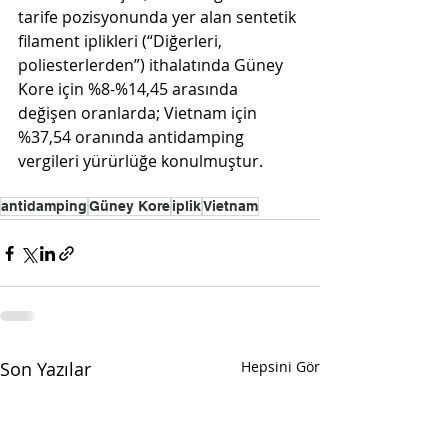
tarife pozisyonunda yer alan sentetik 
filament iplikleri (“Diğerleri, 
poliesterlerden”) ithalatında Güney 
Kore için %8-%14,45 arasında 
değişen oranlarda; Vietnam için 
%37,54 oranında antidamping 
vergileri yürürlüğe konulmuştur. 
antidamping
Güney Kore
iplik
Vietnam
Son Yazılar
Hepsini Gör