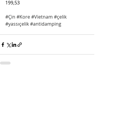
199,53
#Çin
#Kore
#Vietnam
#çelik
#yassıçelik
#antidamping
Son Yazılar
Hepsini Gör