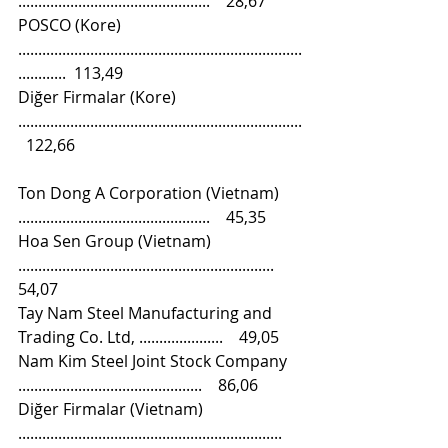
................................................    28,67
POSCO (Kore) 
.......................................................................
............  113,49
Diğer Firmalar (Kore) 
.......................................................................
  122,66
Ton Dong A Corporation (Vietnam) 
................................................    45,35
Hoa Sen Group (Vietnam) 
................................................................    
54,07
Tay Nam Steel Manufacturing and 
Trading Co. Ltd, .....................    49,05
Nam Kim Steel Joint Stock Company 
..............................................    86,06
Diğer Firmalar (Vietnam) 
..................................................................  