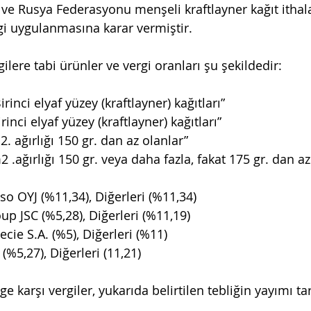
 ve Rusya Federasyonu menşeli kraftlayner kağıt ithal
i uygulanmasına karar vermiştir. 
lere tabi ürünler ve vergi oranları şu şekildedir:
rinci elyaf yüzey (kraftlayner) kağıtları” 
inci elyaf yüzey (kraftlayner) kağıtları”
. ağırlığı 150 gr. dan az olanlar”
 .ağırlığı 150 gr. veya daha fazla, fakat 175 gr. dan az
so OYJ (%11,34), Diğerleri (%11,34)
up JSC (%5,28), Diğerleri (%11,19)
cie S.A. (%5), Diğerleri (%11)
 (%5,27), Diğerleri (11,21)
karşı vergiler, yukarıda belirtilen tebliğin yayımı ta