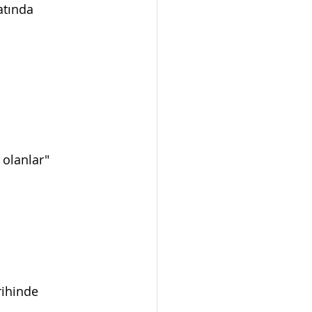
atında 
 olanlar"
rihinde 