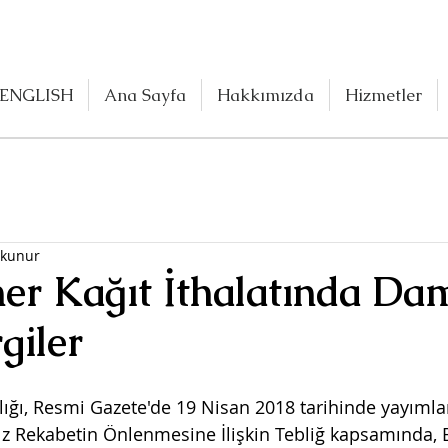
ENGLISH
Ana Sayfa
Hakkımızda
Hizmetler
okunur
ner Kağıt İthalatında Da
giler
ığı, Resmi Gazete'de 19 Nisan 2018 tarihinde yayıml
sız Rekabetin Önlenmesine İlişkin Tebliğ kapsamında, B