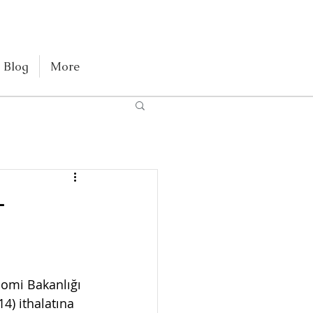
Blog
More
-
nomi Bakanlığı 
4) ithalatına 