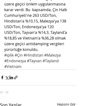
üzere geçici önlem uygulanmasına 
karar verdi. Bu  kapsamda, Çin Halk 
Cumhuriyeti'ne 263 USD/Ton, 
Hindistan'a %10,15, Malezya'ya 138 
USD/Ton, Endonezya'ya 120 
USD/Ton, Tayvan'a %14,3, Tayland'a 
%18,85 ve Vietnam'a %36,28 olmak 
üzere geçici antidamping vergileri 
yürürlüğe konuldu.
#iplik
#Çin
#Hindistan
#Malezya
#Endonezya
#Tayvan
#Tayland
#Vietnam
Son Yazılar
Hepsini Gör