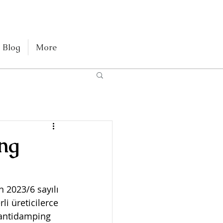
Blog
More
ng
 2023/6 sayılı 
i üreticilerce 
 antidamping 