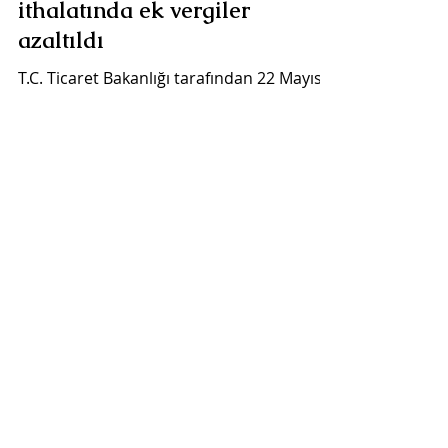
ithalatında ek vergiler
azaltıldı
T.C. Ticaret Bakanlığı tarafından 22 Mayıs
2019 tarihli Resmi Gazate'de yayımlanan
"Amerika Birleşik Devletleri Menşeli Bazı
Ürünlerin...
16 Oca 2019
İplik ithalatında ilave gümrük
vergileri
Resmi Gazete'de 16 Ocak 2019 tarihinde
yayımlanan "İthalat Rejimi Kararına Ek
Karar (Karar Sayısı: 651)" çerçevesinde,
pamuk ipliği ve...