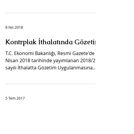
kapsamında, Çin...
8 Nis 2018
Kontrplak İthalatında Gözetim
T.C. Ekonomi Bakanlığı, Resmi Gazete'de 8
Nisan 2018 tarihinde yayımlanan 2018/2
sayılı İthalatta Gözetim Uygulanmasına
İlişkin Tebliğ...
5 Tem 2017
Kontrplak ithalatında
uygulanan damping vergileri
için gözden geçirme