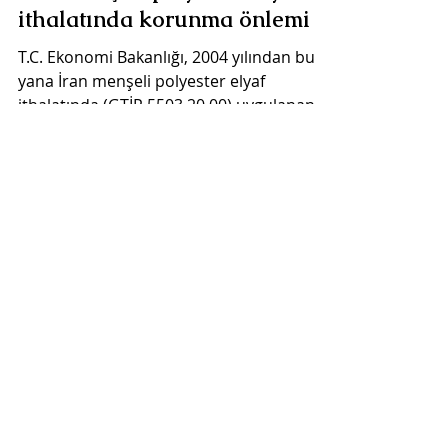
ithalatında korunma önlemi
T.C. Ekonomi Bakanlığı, 2004 yılından bu
yana İran menşeli polyester elyaf
ithalatında (GTİP 5503.20.00) uygulanan
ilave vergi şeklindeki...
25 Ağu 2017
İran menşeli polyester elyafa
korunma önlemi
Ekonomi Bakanlığı, 2017/9 sayılı tebliğ
kapsamında, 5503.20 GTİP yer alan
polyesterden sentetik devamsız lifler'in
İran menşeli...