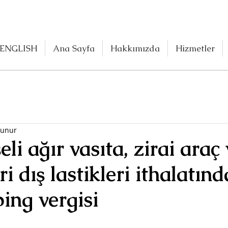
ENGLISH
Ana Sayfa
Hakkımızda
Hizmetler
kunur
li ağır vasıta, zirai araç 
i dış lastikleri ithalatınd
ing vergisi