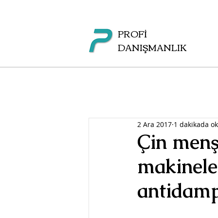
PROFİ
DANIŞMANLIK
2 Ara 2017
1 dakikada o
Çin menşe
makineler
antidamp