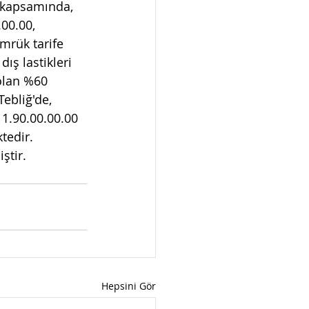
ğ kapsamında, 
00.00, 
mrük tarife 
dış lastikleri 
 olan %60 
ebliğ'de, 
11.90.00.00.00 
tedir. 
ştir.
Hepsini Gör