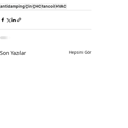
antidamping
Çin
ÇHC
fancoil
HVAC
Son Yazılar
Hepsini Gör