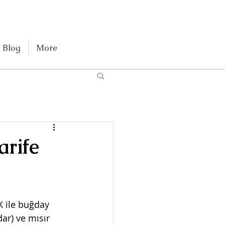
Blog
More
arife
 ile buğday 
ar) ve mısır 