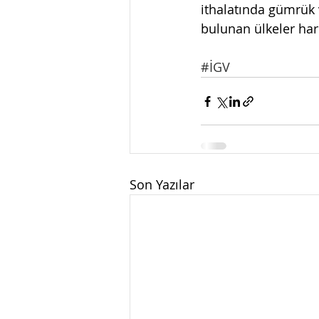
ithalatında gümrük v
bulunan ülkeler hari
#İGV
Son Yazılar