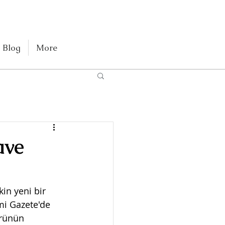
Blog
More
ave
in yeni bir 
mi Gazete'de 
ürünün 